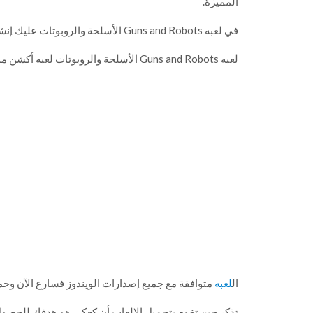
المميزة.
في لعبه Guns and Robots الأسلحة والروبوتات عليك إنشاء الروبوت الخاص بك وتجهيزه جيداً لساحات المعارك.
لعبه Guns and Robots الأسلحة والروبوتات لعبه أكشن مميزة جداً يقدمها لكم كعكي …. حملها الآن.
ال
لعبه
متوافقة مع جميع إصدارات الويندوز فسارع الآن و
تذكر حين تقوم بتحميل الالعاب أن كعكي هو هدفك للحصول