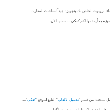
حمل نسختك من قسم “
تحميل الالعاب
“ التابع لموقع “
كعكي
“…..
 على احدث الاصدارات من جميع الألعاب .