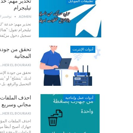
تحذير مهم: خدع
تطبيقات الموبايل
تيليجرام
نوفمبر 9, 2025
ADMIN
تحذير مهم: خدعة “ل
تيليجرام تقول: "هنا
تسجيل دخول مزيّفة ت
تحقق من جودة 
أدوات الإنترنت
المجانية
AHER EL BOURAKI
تحقق من جودة الإنت
لديك “يتشنّج” أو “ي
التحميل والرفع، بل في الاستجابة (latency) 
أدوات عمل وإنتاجية
مجاني وسريع
AHER EL BOURAKI
احذف الملفات المؤقتة م
جهازك أصبح أبطأ من
الملفات المؤقتة (Temp Files) التي تُنشئها البرامج أثناء الاستخدام. هذه