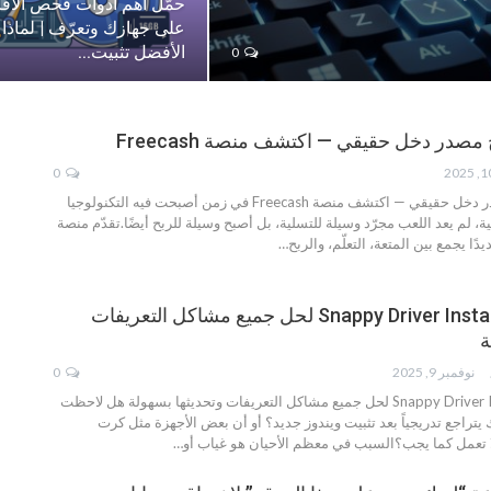
حمّل أهم أدوات فحص الأق
على جهازك وتعرّف | لماذا
الأفضل تثبيت…
0
صدر دخل حقيقي — اكتشف منصة Freecash
0
خل حقيقي — اكتشف منصة Freecash
في زمن أصبحت فيه التكنولوجيا
مية، لم يعد اللعب مجرّد وسيلة للتسلية، بل أصبح وسيلة للربح أيضًا.تقدّم منصة
…
تحميل أداة Snappy Driver Installer لحل جميع مشاكل التعريفات
ة
نوفمبر 9, 2025
0
T
هل لاحظت
 يتراجع تدريجياً بعد تثبيت ويندوز جديد؟ أو أن بعض الأجهزة مثل كرت
 تعمل كما يجب؟السبب في معظم الأحيان هو غياب أو
…