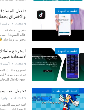
تطبيقات الموبايل
والاختراق بخط
نوفمبر 3, 2025
ADMIN
تفعيل المصادقة الثنائية على TikTok: حماية حسابك من السرق
محتواك، ومتاعبك
تطبيقات الموبايل
لاستعادة صورك
أكتوبر 6, 2025
ADMIN
استرجع ملفاتك المحذوفة مع
ثم ندمت بعدها؟ لحسن
DiskDigger المجاني، يمكنك استعادة صورك، فيديوهاتك، مستنداتك، وحتى
تحميل لعبه سونيك القنفذ 
تحميل العاب اطفال
يوليو 27, 2022
AHMAD
لعبة سونيك الشهيرة
السيجا ايام التسعين