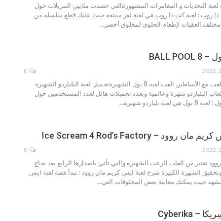
 لعبة التحديات و المغامرات المشهورةالتي حصدت ملايين التنزيلات حول
ذا روب :
لعبة كت ذا روب هي لعبة لغز ممتعة حيث عليك قطع سلسلة من
 مختلف العقبات لإطعام الحلوى لمخلوق أخضر
…
0
العب مع الأصدقاء! العب مع الأساطير. العب لعبه 8 بول الشهيرةتحميل لعبة البلياردو الشهيرة
8 بولاكثر العاب البلياردو شهرة وعالمية وبعدد تحميلات هائل لعدد المستخدمين حول
لعبة 8 بول هي لعبة بلياردو شهيرة
…
وود – Ice Scream 4 Rod’s Factory
0
وود تعتبر من العاب الرعب الشهيرة والتي تأتي باصدارها الرابع بعد نجاح
وتحقيق الشهرة الكبيرة
شرح لعبة ايس كريم مان روود :
تبدأ قصة لعبة ايس
شهد حيث يمكنك معاينة بعض المخلوقات التي
…
– Cyberika