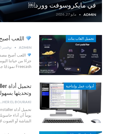
في مايكروسوفت وورد￼
مايو 27, 2026
ADMIN
اللعب أصبح م
تحميل العاب بنات
نوفمبر 10, 2025
ADMIN
اللعب أصبح مصدر د
جزءًا من حياتنا اليو
Freecash نموذجًا جديدًا يجمع بين المتعة، التعلّم، والربح
أدوات عمل وإنتاجية
وتحديثها بسهول
AHER EL BOURAKI
تحميل أداة Snappy Driver Installer لحل جميع مشاكل التعريفات وتحديثها بسهولة
يوماً أن أداء حاسوبك
الشاشة أو الصوت لا