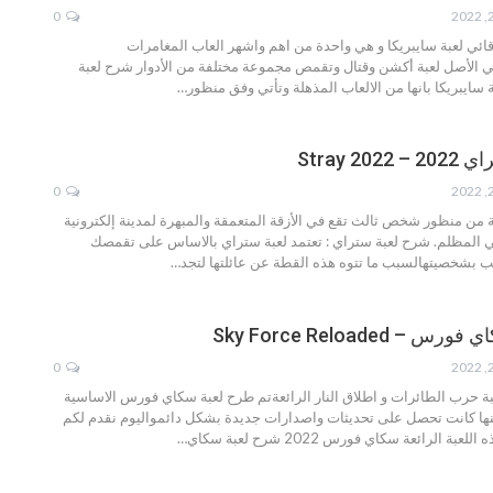
0
ائي لعبة سايبريكا و هي واحدة من اهم واشهر العاب المغامرات
في الأصل لعبة أكشن وقتال وتقمص مجموعة مختلفة من الأدوار
شرح لعبة
سايبريكا بانها من الالعاب المذهلة وتأتي وفق منظور
…
2 Stray
0
من منظور شخص ثالث تقع في الأزقة المتعمقة والمبهرة لمدينة إلكترونية
ي المظلم.
شرح لعبة ستراي :
تعتمد لعبة ستراي بالاساس على تقمصك
 بشخصيتهالسبب ما تتوه هذه القطة عن عائلتها لتجد
…
 Sky Force Reloaded
0
حرب الطائرات و اطلاق النار الرائعةتم طرح لعبة سكاي فورس الاساسية
ها كانت تحصل على تحديثات واصدارات جديدة بشكل دائمواليوم نقدم لكم
 اللعبة الرائعة سكاي فورس 2022
شرح لعبة سكاي
…