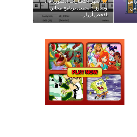
راص
أشهر اختصارات الكيبورد في
 من
ويندوز – تحميل برنامج مجاني
لفحص أزرار…