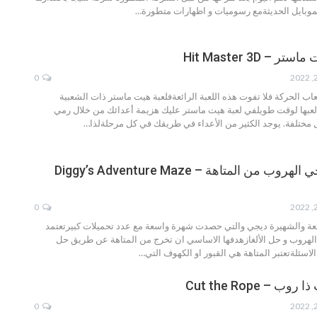
لموبايل الحديثةمع رسوميات و اظهارات متطورة
…
– Hit Master 3D
0
اب الحركة فلا تفوت هذه اللعبة الرائعةفلعبة هيت ماستر ذات الشعبية
عبها لوقت طويلفي لعبة هيت ماستر عليك هزيمة أعدائك من خلال رمي
مختلفة. يوجد الكثير من الأعداء في طريقك في كل مرحلةلذا
…
تحميل لعبه ديجي الهروب من المتاهة – Diggy’s Adventure Maze
0
ائعة والشهيرة ديجي والتي حصدت شهرة واسعة مع عدد تحميلات كبيرتعتمد
 الهروب و حل الألغازهدفها الاساسي ان تخرج من المتاهة عن طريق حل
 الاسئلةتعتبر المتاهة هي القبور او الكهوف التي
…
 – Cut the Rope
0