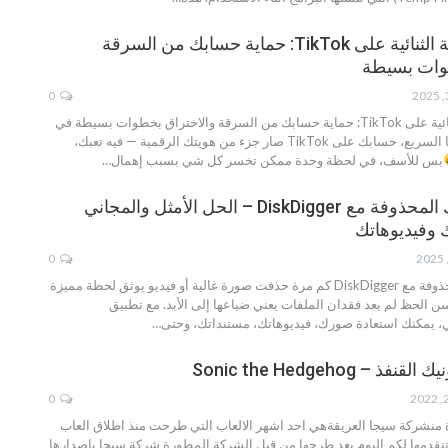
تفعيل المصادقة الثنائية على TikTok: حماية حسابك من السرقة
وات بسيطة
0
ة والاختراق بخطوات بسيطة
في
عالم السوشال ميديا السريع، حسابك على TikTok صار جزء من هويتك الرقمية — فيه تعبك،
بس للأسف، في لحظة وحدة ممكن تخسر كل شي بسبب إهمال
…
استرجع ملفاتك المحذوفة مع DiskDigger – الحل الأمثل والمجاني
 وفيديوهاتك
0
 DiskDigger
كم مرة حذفت صورة غالية أو فيديو يوثق لحظة مميزة
 الحظ لم يعد فقدان الملفات يعني ضياعها إلى الأبد. مع تطبيق
…
– Sonic the Hedgehog
0
 منشركة سيجا العريقةهي احد اشهر الالعاب التي طرحت منذ اطلاق العاب
اتنقدمها لكم اليوم بعد طرحها من قبل الشركة المطورة شركة سيجا باصدارها