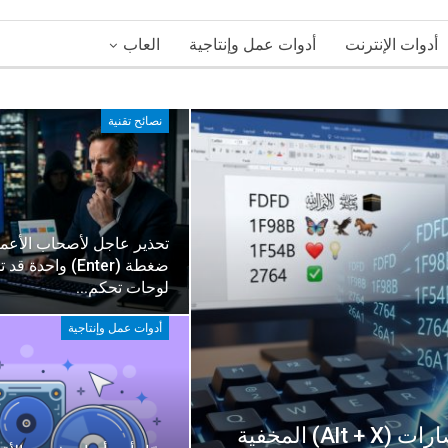
أدوات الإنترنت
أدوات عمل وإنتاجية
العاب
نصائح تقنية
تحذير عاجل لأصحاب الأعما
ضغطة (Enter) واحدة قد
لوحات تحكم…
أدوات عمل وإنتاجية
أسرار الكيبورد: الدليل الشامل لاختصارات (Alt + X) المخفية