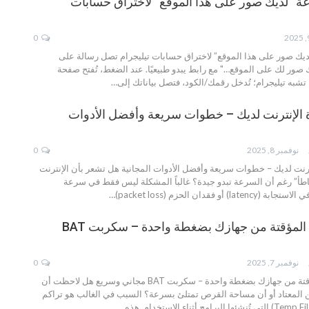
ة “لديك صور على هذا الموقع” لاختراق حسابات
0
ديك صور على هذا الموقع” لاختراق حسابات تيليجرام
تصل رسالة على
ك صور لك على الموقع…" مع رابط يبدو طبيعيًا. عند الضغط، تُفتح صفحة
شبه تيليجرام؛ تُدخل رقمك/الكود، فتصل بياناتك إلى
…
الإنترنت لديك – خطوات سريعة وأفضل الأدوات
نوفمبر 8, 2025
0
T
رنت لديك – خطوات سريعة وأفضل الأدوات المجانية
هل تشعر بأن الإنترنت
تباطأ” رغم أن السرعة تبدو جيدة؟ غالباً المشكلة ليس فقط في سرعة
أو فقدان الحزم (packet loss)
…
احذف الملفات المؤقتة من جهازك بضغطة واحدة – سكربت BAT
نوفمبر 7, 2025
0
T
ن جهازك بضغطة واحدة – سكربت BAT مجاني وسريع
هل لاحظت أن
 المعتاد أو أن مساحة القرص تمتلئ بسرعة؟ السبب في الغالب هو تراكم
…