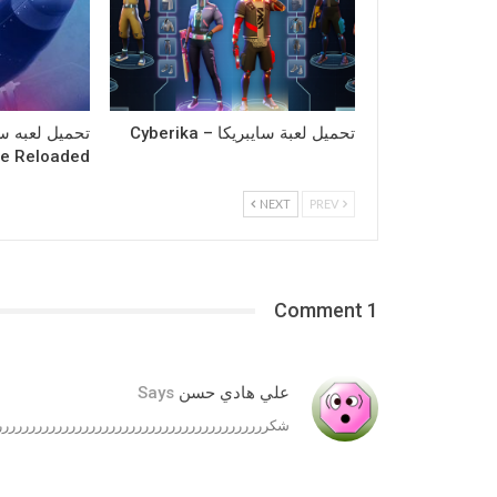
تحميل لعبة سايبريكا – Cyberika
ce Reloaded
NEXT
PREV
1 Comment
علي هادي حسن
Says
شكرررررررررررررررررررررررررررررررررررررررررر