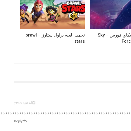
تحميل لعبه سكاي فورس – Sky
تحميل لعبه براول ستارز – brawl
stars
For
13 years ago
رررررررررررررررررررررررررررررررررررررررررررررررررررررررررررررررررررررررررر
Reply