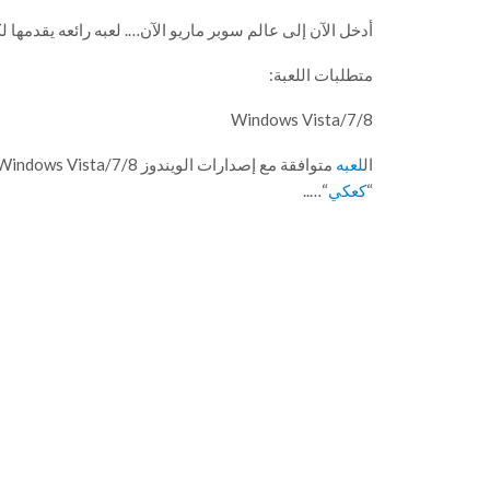
أدخل الآن إلى عالم سوبر ماريو الآن…. لعبه رائعه يقدمها 
متطلبات اللعبة:
Windows Vista/7/8
ال
لعبه
متوافقة مع إصدارات الويندوز Windows Vista/7/8 فسارع الآن وحمل نسختك من قسم “
“
كعكي
“…..