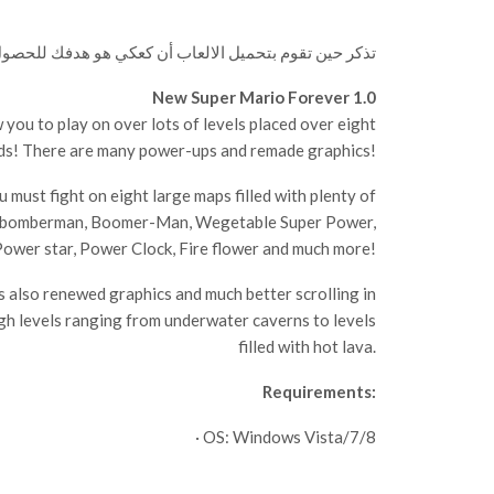
تذكر حين تقوم بتحميل الالعاب أن كعكي هو هدفك للحصول
New Super Mario Forever 1.0
you to play on over lots of levels placed over eight
lds! There are many power-ups and remade graphics!
ust fight on eight large maps filled with plenty of
ki, bomberman, Boomer-Man, Wegetable Super Power,
ower star, Power Clock, Fire flower and much more!
as also renewed graphics and much better scrolling in
ugh levels ranging from underwater caverns to levels
filled with hot lava.
Requirements:
· OS: Windows Vista/7/8