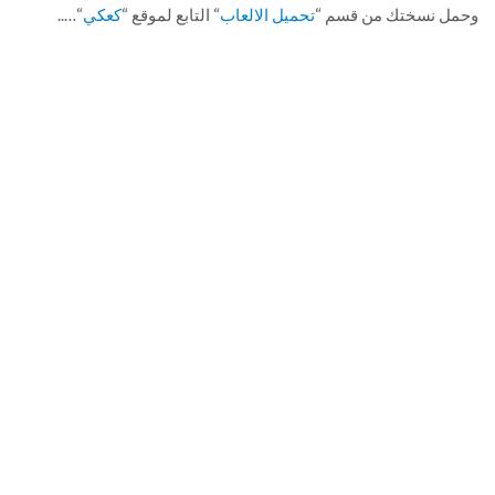
وحمل نسختك من قسم “
تحميل الالعاب
“ التابع لموقع “
كعكي
“…..