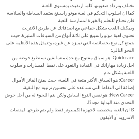
تختلف وتزداد صعوبتها كلما ارتقيت بمستوى اللعبة
كما ان اسلوب التحكم في لعبة موتو راسينغ يعتمد البساطة والسلاسة
فلن تحتاج للتعلم والخبرة لممارسة اللعبة
ويمكنك اللعب بشكل جماعي مع اصدقائك عن طريق الانترنت
تحتوي لعبة موتو راسينغ على ثلاثة أنواع من السباقات المثيرة. حيث
يتمتع كل نوع بخصائصه التي تميزه عن غيره، وتتمثل هذه الأنظمة على
النحو التالي:
Quick race: هو سباق مفتوح مع عدة متسابقين تستطيع خوضه من
اجل زيادة مهاراتك في القيادة والتعود على نمط المسارات واسلوب
اللعبة بشكل عام
Career: هو السباق الأكثر متعة في اللعبة، حيث يمنح الفائز الأموال
إضافة إلى النقاط التي تساعده على تحسين ترتيبه مع البقية.
New Career: هو نفس النوع السابق ولكن يتم اللجوء له من أجل خوض
التحدي منذ البداية مجددًا.
كا ان اللعبة مخصصة لاجهزة الكمبيوتر فقط ولم يتم طرحها لمنصات
الاندرويد أو الايفون