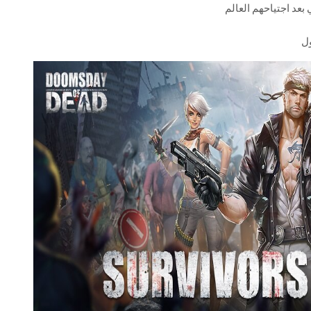
عد اجتياحهم العالم
ول