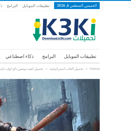
الخميس, أغسطس 6, 2026
تطبيقات الموبايل
البرامج
ذك
تطبيقات الموبايل
البرامج
ذكاء اصطناعي
Home
تحميل العاب استراتيجيه
تحميل لعبه دومس داي اوف دايد – msday of Dead