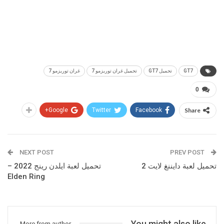
GT7
تحميل GT7
تحميل غران توريزمو 7
غران توريزمو 7
0
Google+
Twitter
Facebook
Share
NEXT POST
PREV POST
تحميل لعبة دايننغ لايت 2
تحميل لعبة ايلدن رينج 2022 –
Elden Ring
You might also like
More from author