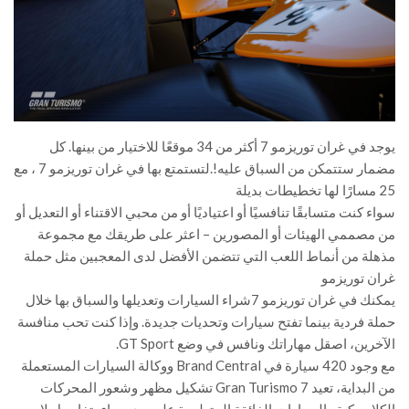
يوجد في غران توريزمو 7 أكثر من 34 موقعًا للاختيار من بينها. كل
مضمار ستتمكن من السباق عليه!.لتستمتع بها في غران توريزمو 7 ، مع
25 مسارًا لها تخطيطات بديلة
سواء كنت متسابقًا تنافسيًا أو اعتياديًا أو من محبي الاقتناء أو التعديل أو
من مصممي الهيئات أو المصورين – اعثر على طريقك مع مجموعة
مذهلة من أنماط اللعب التي تتضمن الأفضل لدى المعجبين مثل حملة
غران توريزمو
يمكنك في غران توريزمو 7شراء السيارات وتعديلها والسباق بها خلال
حملة فردية بينما تفتح سيارات وتحديات جديدة. وإذا كنت تحب منافسة
الآخرين، اصقل مهاراتك ونافس في وضع GT Sport.
مع وجود 420 سيارة في Brand Central ووكالة السيارات المستعملة
من البداية، تعيد Gran Turismo 7 تشكيل مظهر وشعور المحركات