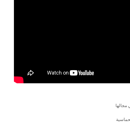
 مجالها
لحماسية