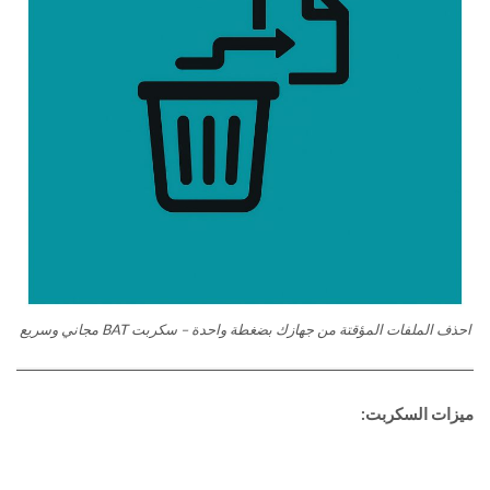
احذف الملفات المؤقتة من جهازك بضغطة واحدة – سكربت BAT مجاني وسريع
ميزات السكربت: