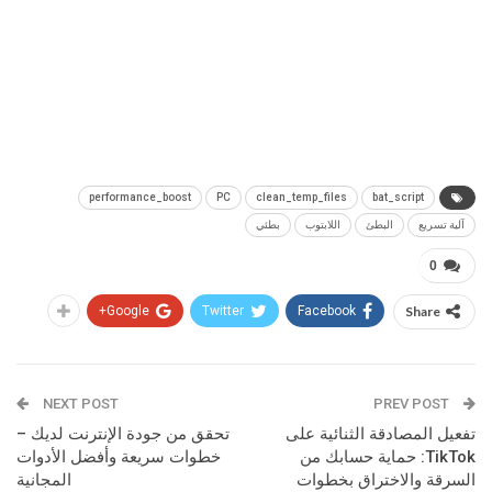
performance_boost
PC
clean_temp_files
bat_script
آلية تسريع
البطئ
اللابتوب
بطئي
0
Google+
Twitter
Facebook
Share
NEXT POST
PREV POST
تفعيل المصادقة الثنائية على
تحقق من جودة الإنترنت لديك –
TikTok: حماية حسابك من
خطوات سريعة وأفضل الأدوات
السرقة والاختراق بخطوات
المجانية