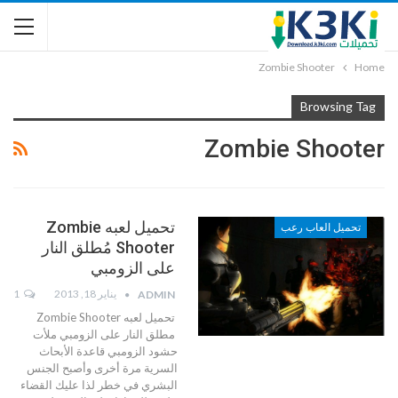
Zombie Shooter
Home
Browsing Tag
Zombie Shooter
تحميل لعبه Zombie
تحميل العاب رعب
Shooter مُطلق النار
على الزومبي
يناير 18, 2013
1
ADMIN
تحميل لعبه Zombie Shooter
مطلق النار على الزومبي ملأت
حشود الزومبي قاعدة الأبحاث
السرية مرة أخرى وأصبح الجنس
البشري في خطر لذا عليك القضاء