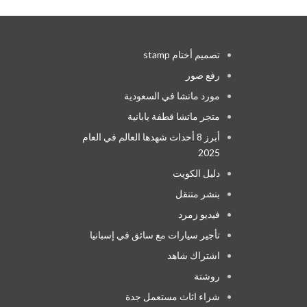
تصميم أختام stamp
رفع صور
مورد ماتشا في السعودية
متجر ماتشا قطفة يابانية
أبرز 8 أحداث شهدها العالم في العام
2025
دليل الكويت
بنشر متنقل
فيديو زمرد
تأجير سيارات مع سائق في إسبانيا
اشتراك شاهد
روشتة
شراء اثاث مستعمل جدة