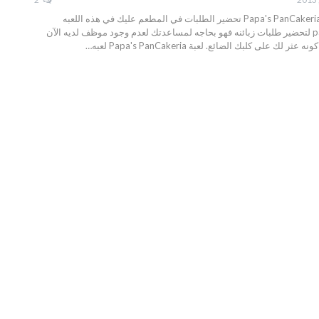
تحميل لعبه اندرويد Papa's PanCakeria تحضير الطلبات في المطعم عليك في هذه اللعبه
مساعدة مطعم papa لتحضير طلبات زبائنه فهو بحاجه لمساعدتك لعدم وجود موظف لديه الآن
لك على كلبك الضائع. لعبة Papa's PanCakeria لعبه…