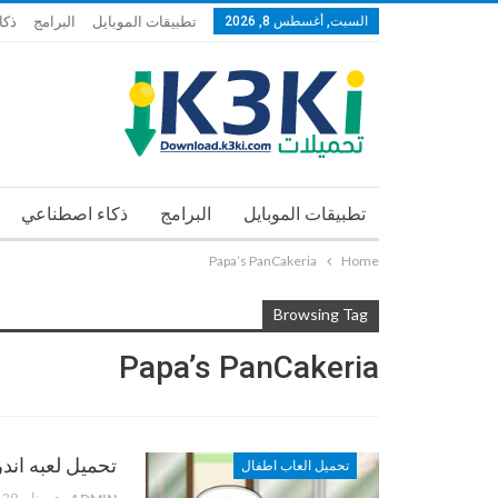
السبت, أغسطس 8, 2026
تطبيقات الموبايل
البرامج
ذكا
تطبيقات الموبايل
البرامج
ذكاء اصطناعي
Papa’s PanCakeria
Home
Browsing Tag
Papa’s PanCakeria
تحميل لعبه اندرويد Papa’s PanCakeria تحضير الط
تحميل العاب اطفال
يناير 29, 2013