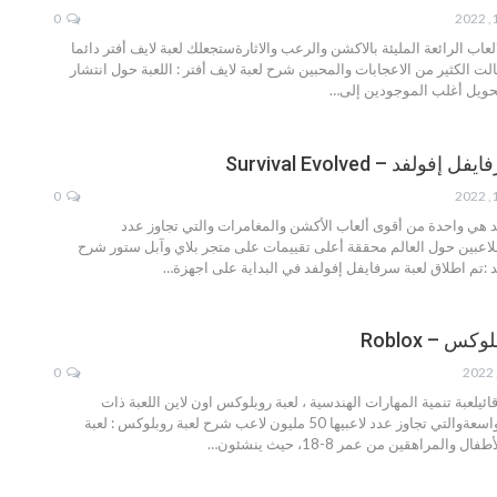
0
العاب الرائعة المليئة بالاكشن والرعب والاثارةستجعلك لعبة لايف أفتر دائما
الت الكثير من الاعجابات والمحبين
شرح لعبة لايف أفتر :
اللعبة حول انتشار
ويل أغلب الموجودين إلى
…
لفد – Survival Evolved
0
د هي واحدة من أقوى ألعاب الأكشن والمغامرات والتي تجاوز عدد
لاعبين حول العالم محققة أعلى تقييمات على متجر بلاي وآبل ستور
شرح
 :تم اطلاق لعبة سرفايفل إفولفد في البداية على اجهزة
…
س – Roblox
0
ئيلعبة تنمية المهارات الهندسية ، لعبة روبلوكس اون لاين اللعبة ذات
التي تجاوز عدد لاعبيها 50 مليون لاعب
شرح لعبة روبلوكس :
لعبة
لمراهقين من عمر 8-18، حيث ينشئون
…