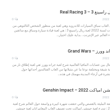
– Real Racing 3
0
لعاب سباق السيارات للاندرويد وهي لعبة من منظور الشخص الثالثوهي من
سنة 2022
لعبة ريال راسينغ 3 :
هي لعبة قيادة سيارة وسباق مع سائقين
العالم عبر الإنترنت ، بداية عليك اختيار
…
ز – Grand Wars
0
قتال بين عصابات المافيا العالمية
شرح لعبة جراند وورز :هي لعبة إطلاق نار من
ة شيقة ومختلفة نوعا ما عن مثيلاتها من العاب القتالتدور أحداثها حول
تشرة في أرجاء المدينة.مهمتك في هذه
…
202 – Genshin Impact
0
ئعة المليئة بالقصص والتي حققت شهرة كبيرة و واسعة حول العالم
شرح لعبة
تندرج لعبة جينشن امباكت تحت تصنيف العاب المغامراتان لعبة جينشن