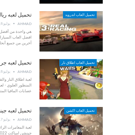
تحميل لعبه ريال راسينغ 3 
تحميل العاب اندرويد
يوليو 8, 2022
AHMAD
هي واحدة من أفضل ا
افضل العاب السيارات ل
آخرين من جميع أنحاء 
تحميل لعبه جراند وور
تحميل العاب اطلاق نار
يوليو 8, 2022
AHMAD
لعبة اطلاق النار وال
المنظور العلوي - لعب
عصابات المافيا المن
تحميل لعبه جينشن امباكت 2
تحميل العاب اكشن
يوليو 7, 2022
AHMAD
لعبة المغامرات الرا
جينشن امباكت 2022 :