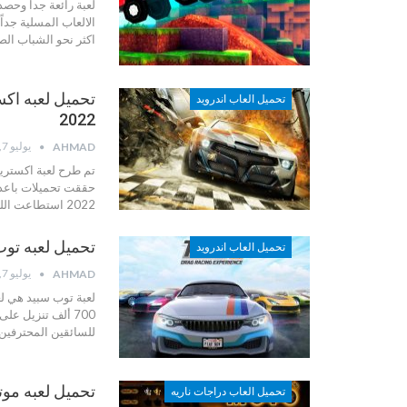
لعبة رائعة جدا وحصد
الالعاب المسلية جدا
اكثر نحو الشباب الصغار او ال
تحميل العاب اندرويد
2022
يوليو 7, 2022
AHMAD
حققت تحميلات باعدا
2022 استطاعت اللعبة حصدت ملايين المعجبين وحققت شهرة اكثر من ذي
تحميل لعبه توب سبيد 2 – 
تحميل العاب اندرويد
يوليو 7, 2022
AHMAD
لعبة توب سبيد هي لع
للسائقين المحترفين
تحميل لعبه موتو راسين
تحميل العاب دراجات ناريه