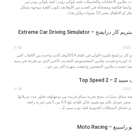
ت ملايين الاعجابات والتحميلات
لعبه بلوكي رودز :
لعبة بلوكي رودز من
ً وايضا فكاهية ومضحكة في العديد من الأوقاتقد تكون اللعبة موجهة بشكل
اطفال بعمر 10 سنوات ولكن هذا
…
تحميل لعبه اكستريم كار درايفنج – Extreme Car Driving Simulator
0
تم طرح لعبة اكستريم كار درايفنج للمرة الاولى في العام 2014وقد كانت واحدة من الالعاب التي
د كبيرة وحصدت ملايين المعجبينوبعد التحديث الاخير الذي تم طرحه في سنة
…
Top Speed 2
0
بة سباق سيارات تمنح تجربة سباق فريدة من نوعهاوقد تجاوز عدد تنزيلاتها
700 ألف تنزيل على متجر جوجل بلاي مع تقييم عالي للغاية بلغ 4.9 من 5.هي تجربة رائعة
 و عشاق السباقات الجنونية
لعبة توب سبيد 2
…
غ – Moto Racing