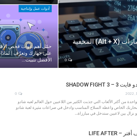
أدوات عمل وإنتاجية
أسرار الكيبورد: الدليل الشامل لاختصارات (Alt + X) المخفية
حمّل أهم أدوات فحص الأق
على جهازك وتعرّف | لماذا
الأفضل تثبيت…
0
SHADOW FIGHT 3
0
احدة من أكثر الألعاب التي جذبت الكثير من اللاعبين حول العالم
لعبه شادو
محاربك الخاص واعطه السلاح المناسب وادخل في صراعات مثيرة
لعبة شادو
و نزال بين لاعبين ستدخل في مبارزاة
…
– LIFE AFTER