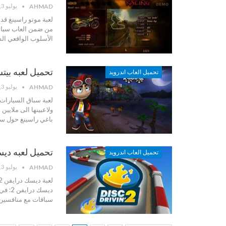
يوليو 3, 2022
AHMAD
لعبة موتو راسينغ ق
من ضمن العاب سباق 
الأسلوب الواقعي ال
تحميل لعبه بيتش باغي ر
تحميل العاب اندرويد
يوليو 3, 2022
AHMAD
لعبة سباق السيارات ث
ولاعبينها الى ملايي
باغي راسينغ حول سب
تحميل لعبه ديسك درايفن 
تحميل العاب اندرويد
يوليو 3, 2022
AHMAD
لعبة ديسك درايفن 2 هي لعبة سباق من نوع اخر ، فهي لعبة تجمع بين المهارة والفيزياء
ديسك درايفن 2:
في 
سباقات مع منافسين 