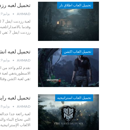
تحميل لعبه رزدنت ايفل 7 –
تحميل العاب اطلاق نار
يوليو 9, 2022
AHMAD
لع
وقدما بالاصداراتلعبه رزدنت ايفل 7 هي لعبة اثا
رزدنت ايفل 7 :هي لعبة الغاز ورعب و عليك محاولة النجاة والبقاء
تحميل لعبه انشارتد 4 – d 4
تحميل العاب اكشن
يوليو 9, 2022
AHMAD
نقدم لكم واحد من اف
الاسطوريةهي لعبة ق
:هي لعبة اكشن وقت
تحميل لعبه رايس اوف ذا سي
تحميل العاب استراتيجيه
يوليو 8, 2022
AHMAD
لعبة رائعة جدا جدال
التي تحتاج البناء وا
الالعاب الإستراتيجي