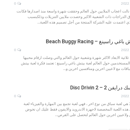
0
د نالت اعجاب الملايين حول العالم وحققت شهرة واسعة منذ اصدارها فكانت
الدراجات ذات الشعبية الاكبر وحصدت ملايين التنزيلات وذلكبسبب
ذي اعتمدت عليه الشركة المنتجة من أجل تصميم هذه اللعبة
…
اسينغ – Beach Buggy Racing
0
لاثية الابعاد الاكثر شهرة وشعبية حول العالم والتي وصلت ارقام محبيها
ن المستخدمين حول العالم
لعبة بيتش باغي راسينغ :
تعتمد فكرة لعبة بيتش
اقات مع لاعبين اخرين ومنافسين اخرين و
…
2 – Disc Drivin 2
0
لعبة
هذه اللعبة المخصصة لاجهزة الاندرويد والايفون فقط عليك ان تخوض
ولاعبين اخرين حول العالم لتحصل على القرص
…