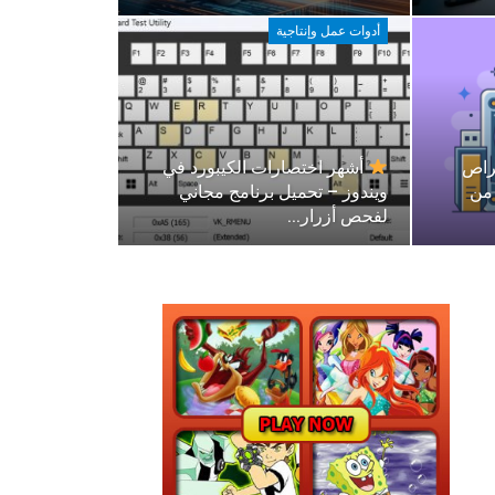
أدوات عمل وإنتاجية
راص
أشهر اختصارات الكيبورد في
 من
ويندوز – تحميل برنامج مجاني
لفحص أزرار…