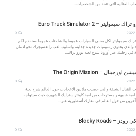
لعاب القتالية التي تتخذ من الشخصيات
…
وليتر – Euro Truck Simulator 2
0
و تراك سيموليتر لكل محبي السيارات عموما والشاحنات عموما .سنقدم لكم
يد والذي يحتوي رسوميات جديدة جذابة، واسلوب لعب رائعسيجرك نحو ادمان
 في رحلتك عبر أوروبا
شرح لعبه يورو تراك
…
جينال – The Origin Mission
0
ب القتال الشيقة والتي حصدت ملايين الاعجابات حول العالم
شرح لعبة
لعبة شبيهة و مستوحات من لعبة كاونتر سترايك الشهيرة،حيث سيتواجه
 آخرين من حول العالم في معارك أسطورية عبر
…
 – Blocky Roads
0