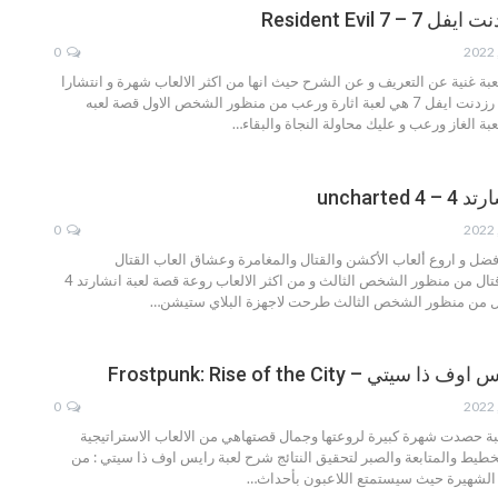
 7 Resident Evil
0
بة رزدنت ايفل 7 لعبة غنية عن التعريف و عن الشرح حيث انها من اكثر الالعاب شهرة و انتشارا
رة ورعب من منظور الشخص الاول
قصة لعبه
…
uncharte
0
ضل و اروع ألعاب الأكشن والقتال والمغامرة وعشاق العاب القتال
تال من منظور الشخص الثالث و من اكثر الالعاب روعة
قصة لعبة انشارتد 4
ال من منظور الشخص الثالث طرحت لاجهزة البلاي ستيشن
…
تي – Frostpunk: Rise of the City
0
عبة حصدت شهرة كبيرة لروعتها وجمال قصتهاهي من الالعاب الاستراتيجية
لتخطيط والمتابعة والصبر لتحقيق النتائج
شرح لعبة رايس اوف ذا سيتي :
من
ة الشهيرة حيث سيستمتع اللاعبون بأحداث
…