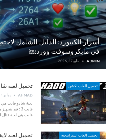
في مايكروسوفت وورد￼
مايو 27, 2026
ADMIN
تحميل لعبه شادو فايت 3 – 
تحميل العاب اكشن
يوليو 11, 2022
AHMAD
لعبة شادو فايت هي و
فايت 3 :
قم بتجهيز 
فايت هي لعبة قتال ا
تحميل لعبه لايف أفتر 
تحميل العاب استراتيجيه