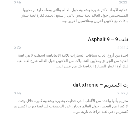
0
لاثية الابعاد الاكثر شهرة وشعبية حول العالم والتي وصلت ارقام محبيها
ن المستخدمين حول العالم
لعبة بيتش باغي راسينغ :
تعتمد فكرة لعبة بيتش
اقات مع لاعبين اخرين ومنافسين اخرين و
…
Asphalt
0
لعبه اسفلت 9 هي واحدة من أروع العاب سباقات السيارات ثلاثية الابعادلعبه اسفلت 9 هي لعبة
ديد من الجوائز وملايين التحميلات من اللاعبين حول العالم
شرح لعبة لعبه
…
تريم – dirt xtreme
0
تريم بأنها واحدة من الألعاب التي حظيت بشهرة وشعبية كبيرة خلال وقت
ا كبيرا من العجبين حول العالم وتجاوز عدد التحميلات لـــ لعبة ديرت اكستريم
كستريم :
هي لعبة دراجات نارية من
…