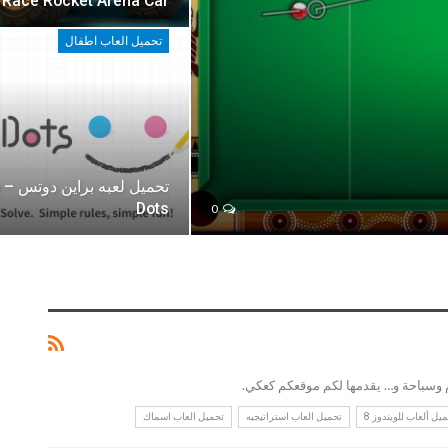
Race Rocket Arena Car
تحميل العاب اطفال
ت
Dots
0
م وسباحة و… يقدمها لكم موقعكم كعكي.
يل ألعاب للويندوز 8
تحميل العاب استراتيجيه
تحميل العاب اسماك