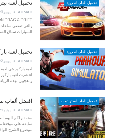
تحميل لعبه نيت
تحميل العاب اندرويد
يونيو 25, 2022
AHMAD
ON DRAG & DRIFT
والتي تقضي ساعات 
السيارات
سباق السي
تحميل لعبة باركور – ulator 3D
تحميل العاب اندرويد
يونيو 22, 2022
AHMAD
لعبة باركور هي لعبة
انتشرت لعبه باركور
ومعجبين بهذه الريا
افضل ألعاب سنة 2
تحميل العاب استراتيجيه
يونيو 21, 2022
AHMAD
سابقة على موقعنا
م
موضوع الشرح الوافي