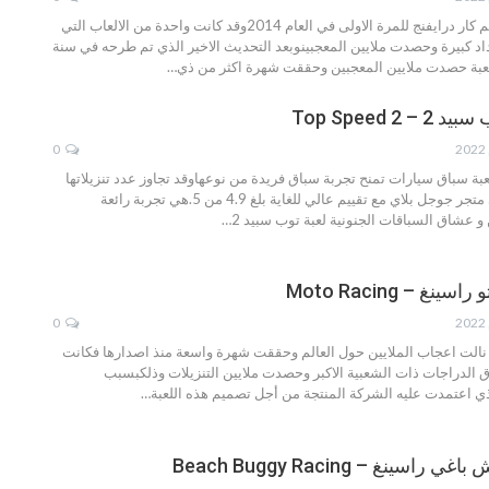
تم طرح لعبة اكستريم كار درايفنج للمرة الاولى في العام 2014وقد كانت واحدة من الالعاب التي
د كبيرة وحصدت ملايين المعجبينوبعد التحديث الاخير الذي تم طرحه في سنة
…
Top Speed 2
0
بة سباق سيارات تمنح تجربة سباق فريدة من نوعهاوقد تجاوز عدد تنزيلاتها
700 ألف تنزيل على متجر جوجل بلاي مع تقييم عالي للغاية بلغ 4.9 من 5.هي تجربة رائعة
 و عشاق السباقات الجنونية
لعبة توب سبيد 2
…
غ – Moto Racing
0
د نالت اعجاب الملايين حول العالم وحققت شهرة واسعة منذ اصدارها فكانت
الدراجات ذات الشعبية الاكبر وحصدت ملايين التنزيلات وذلكبسبب
ذي اعتمدت عليه الشركة المنتجة من أجل تصميم هذه اللعبة
…
اسينغ – Beach Buggy Racing