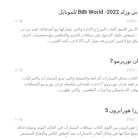
BiBi Wor للموبايل
0
لعبه بي بي
سيتعين عليك الدخول في سباقات الجري والتنافس مع شخصيات اخرى
لاعبين اخرين قد يصل الى 20 لاعب كحد أقصى
…
 توريزمو 7
0
 العاب سباق السيارات الرائعة والشيقة والتي تبدو المسارات والمركبات ،
 7 احدث لعبة في سلسلة غران توريزمو للسباقات
لوقت الديناميكي وتأثيرات الطقس ، والتي ظهرت
…
ا هورايزون 5
0
هورايزون من أقوى ألعاب سباقات السيارات في العالم اليوم. ونتيجة لذلك
سيخ مكانتها في مجال ألعاب السيارات بعد التطور الكبير والنجاح المستمر