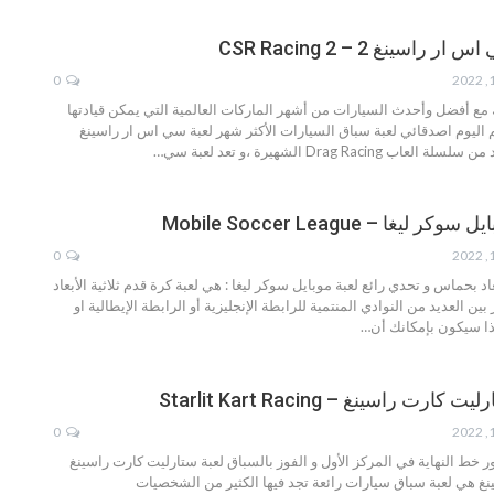
اسينغ 2 – CSR Racing 2
0
مع أفضل وأحدث السيارات من أشهر الماركات العالمية التي يمكن قيادتها
 اليوم اصدقائي لعبة سباق السيارات الأكثر شهر لعبة سي اس ار راسينغ
…
يغا – Mobile Soccer League
0
بعاد بحماس و تحدي رائع
لعبة موبايل سوكر ليغا :
هي لعبة كرة قدم ثلاثية الأبعاد
ين العديد من النوادي المنتمية للرابطة الإنجليزية أو الرابطة الإيطالية او
ذا سيكون بإمكانك أن
…
رت راسينغ – Starlit Kart Racing
0
ر خط النهاية في المركز الأول و الفوز بالسباق
لعبة ستارليت كارت راسينغ
غ هي لعبة سباق سيارات رائعة تجد فيها الكثير من الشخصيات