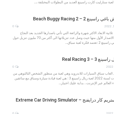
بة ستارليت كارت راسينغ العديد من البطولات المختلفة ،
…
غ 2 – Beach Buggy Racing 2
0
اثية الابعاد الاكثر شهرة والرائعة التي تأتي باصدارها الجديد بعد النجاح
الساحق الذي حققه الاصدار الأول منها حيث وصل عدد تنزيلاتها الى أكثر من 70 مليون تنزيل حول
عتمد فكرة لعبة سباق
…
– Real Racing 3
0
لعاب سباق السيارات للاندرويد وهي لعبة من منظور الشخص الثالثوهي من
سنة 2022
لعبة ريال راسينغ 3 :
هي لعبة قيادة سيارة وسباق مع سائقين
العالم عبر الإنترنت ، بداية عليك اختيار
…
تحميل لعبه اكستريم كار درايفنج – Extreme Car Driving Simulator
0