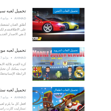
تحميل لعبه سي اس ار ر
تحميل العاب اكشن
يوليو 16, 2022
AHMAD
أطلق العنان لشغفك 
على الاطلاقنقدم لكم
2،هي الاصدار الجديد من سلسلة العاب Drag Racing الشهيرة ،و تعد لعبة سي
تحميل لعبه موبايل سوكر ل
تحميل العاب اندرويد
يوليو 15, 2022
AHMAD
كرة القدم ثلالثة الا
حيث يمكنك أن تختار ب
الرابطة الإسبانيةهك
تحميل لعبه ستارليت كا
تحميل العاب اطفال
يوليو 15, 2022
AHMAD
افعل كل ما يلزم لعبو
:ستارليت كارت راسين