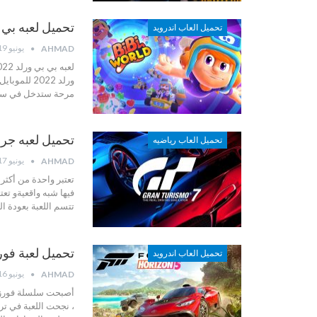
تحميل لعبه بي بي ورلد 2022- ld
تحميل العاب اندرويد
يونيو 19, 2022
AHMAD
لعبه بي بي ورلد 2022 من أفضل ألعاب المرح و الاثارة والتي تشاركها مع أصدقائك
ورلد 2022 للموبايل :
مرحة
ستدخل في سباق مع 
تحميل لعبه جران
تحميل العاب رياضيه
يونيو 17, 2022
AHMAD
تعتبر واحدة من أكثر
فيها شبه واقعيةو تعتبر لعبة غران توريزمو
تتسم اللعبة بعودة ا
تحميل لعبة فورز
تحميل العاب اندرويد
يونيو 16, 2022
AHMAD
أصبحت سلسلة فورزا 
، نجحت اللعبة في تر