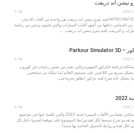
رو نيشن اند دريفت
0
NITRO NATI
لعبه نيترو نيشن اند دريفت هي واحدة من ألعاب الادمان
من الحماس داخلها
من أشهر ألعاب السيارات والتي تحتوي نوعين من رياضة
ارات و الدريفت
لعبه نيترو نيشن اند دريفت :
…
Parkour Sim
0
 محاكاة لرياضة الباركور الشهيرة والتي تعتبر من ضمن رياضات فن الهروب
 بشكل سريع بين اللاعبين على مستوى العالم لما تملكه من مشجعين
ضة بشكل عام
شرح لعبه باركور
انطلق بحرية فى
…
202
0
سنقدم لكم اليوم أصدقائي بعضا من الألعاب المييزة لسنة 2022 والتي تكلمنا عنها في مواضيع
ع تقديم شرح مبسط لكل لعبة ورابط الموضوع على موقعنا لتجدوا داخل كل
 لكل لعبة و روابط التحميل الخاصة بها
سنبدأ
…