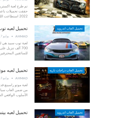
حققت تحميلات باعدا
2022 استطاعت اللعبة حصدت ملايين المعجبين وحققت شهرة اكثر من ذي
تحميل لعبه توب سبيد 2 – 
تحميل العاب اندرويد
يوليو 7, 2022
AHMAD
لعبة توب سبيد هي لع
للسائقين المحترفين
تحميل لعبه موتو راسين
تحميل العاب دراجات ناريه
يوليو 3, 2022
AHMAD
لعبة موتو راسينغ ق
من ضمن العاب سباق 
الأسلوب الواقعي ال
تحميل لعبه بيتش باغي ر
تحميل العاب اندرويد