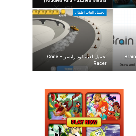
| Riddles And Puzzles Maths
تحميل العاب اطفال
حميل لعبه براين دوتس – Brain
تحميل لعبه كود رايسر – Code
Racer