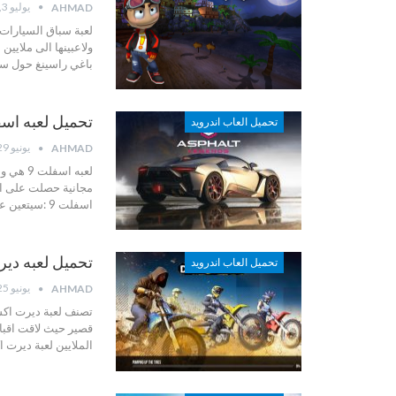
يوليو 3, 2022
AHMAD
لعبة سباق السيارات ث
ولاعبينها الى ملايي
باغي راسينغ حول سب
تحميل لعبه اسفلت 9 –  9
تحميل العاب اندرويد
يونيو 29, 2022
AHMAD
مجانية حصلت على الع
اسفلت 9 :سيتعين عليك أولا اختيار السيارة الخاصة بك من عشرات
تحميل لعبه ديرت اكس
تحميل العاب اندرويد
يونيو 25, 2022
AHMAD
تصنف لعبة ديرت اكس
قصير
حيث لاقت اقبال
الملايين
لعبة ديرت ا