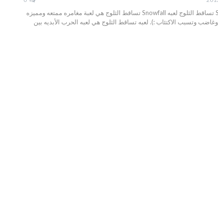
تحميل لعبه Snowfall تساقط الثلوج لعبه Snowfall تساقط الثلوج هي لعبة مغامره ممتعه ومميزه
اضب وتسبب الاكتئاب :). لعبه تساقط الثلوج هي لعبه الحرب الأبديه بين