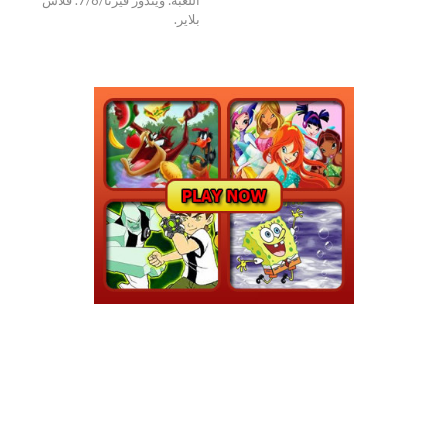
بلاير.