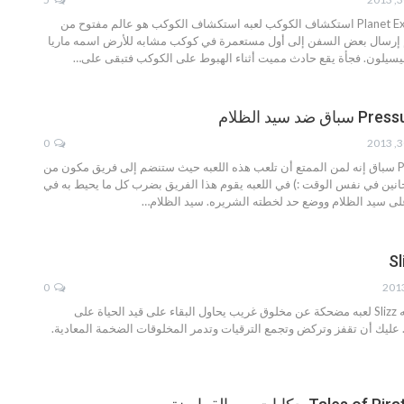
تحميل لعبه Planet Explorers استكشاف الكوكب لعبه استكشاف الكوكب هو عالم مفتوح من
عندما تم إرسال بعض السفن إلى أول مستعمرة في كوكب مشابه للأرض اسمه ماريا
سيلون. فجأة يقع حادث مميت أثناء الهبوط على الكوكب فتبقى على…
0
تحميل لعبه Pressure سباق إنه لمن الممتع أن تلعب هذه اللعبه حيث ستنضم إلى فريق مكون من
ين في نفس الوقت :) في اللعبه يقوم هذا الفريق بضرب كل ما يحيط به في
على سيد الظلام ووضع حد لخطته الشريره. سيد الظلام…
0
تحميل لعبه Slizz لعبه Slizz لعبه مضحكة عن مخلوق غريب يحاول البقاء على قيد الحياة على
 عليك أن تقفز وتركض وتجمع الترقيات وتدمر المخلوقات الضخمة المعادية.