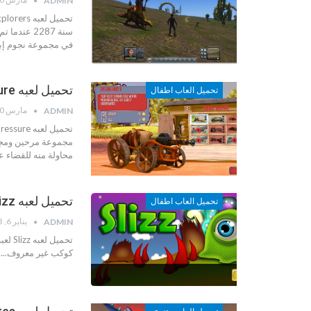
ADMIN
سنة 2287 
في مجموعة نجوم إبي
تحميل لعبه Pressure سباق ضد سيد الظلام
تحميل العاب اطفال
مارس 30, 2013
ADMIN
مجموعة مرحين ومجان
محاولة منه للقضاء 
تحميل لعبه Slizz
تحميل العاب اطفال
يناير 6, 2013
ADMIN
كوكب غير معروف....