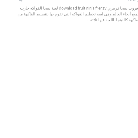
تحميل لعبة أندرويد فروت نينجا فرينزي download fruit ninja frenzy لعبة نينجا الفواكه حازت
يع أنحاء العالم وهي لعبه تحطيم الفواكه التي تقوم بها بتقسيم الفاكهة من
كهة كالنينجا. اللعبة فيها ثلاثة…