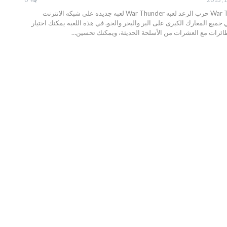
تحميل لعبه War Thunder حرب الرعد لعبه War Thunder لعبه جديده على شبكه الانترنت
ميع المعارك الكبرى على البر والبحر والجو. في هذه اللعبه يمكنك اختيار
طائرات مع العشرات من الأسلحة الحديثة، ويمكنك تحسين…