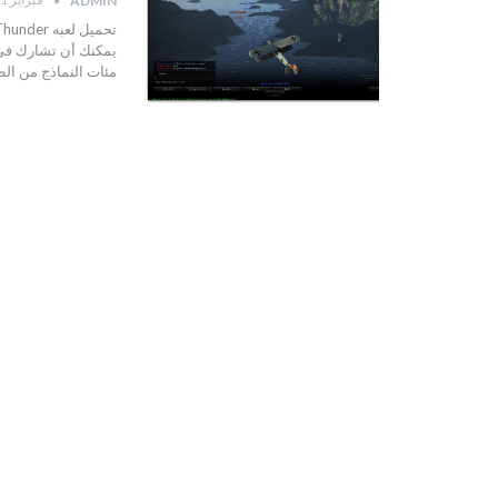
ADMIN
يمكنك أن تشارك في ج
مئات النماذج من ال