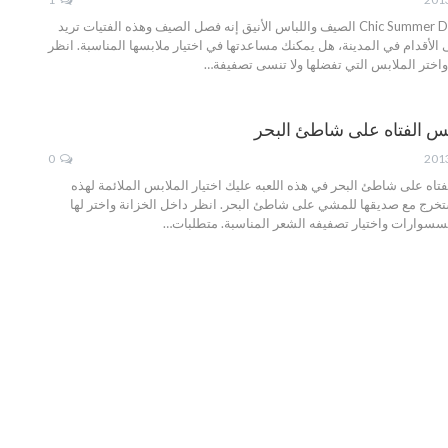
تحميل لعبه Chic Summer Dress Up الصيف واللباس الأنيق إنه فصل الصيف وهذه الفتيات تريد
الأقدام في المدينة، هل يمكنك مساعدتها في اختيار ملابسها المناسبة. انظر
اختر الملابس التي تفضلها ولا تنسى تصفيفة…
يس الفتاه على شاطئ البحر
0
فتاه على شاطئ البحر في هذه اللعبه عليك اختيار الملابس الملائمة لهذه
ا ستخرج مع صديقها للمشي على شاطئ البحر. انظر داخل الخزانة واختر لها
سسوارات واختيار تصفيفه الشعر المناسبة. متطلبات…