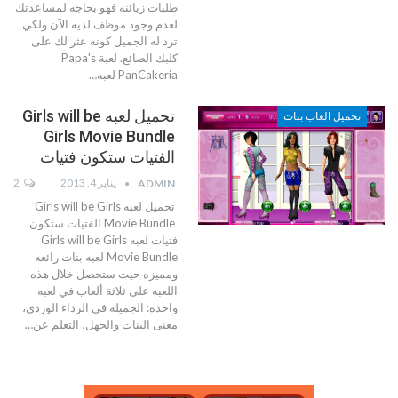
طلبات زبائنه فهو بحاجه لمساعدتك
لعدم وجود موظف لديه الآن ولكي
ترد له الجميل كونه عثر لك على
كلبك الضائع. لعبة Papa's
PanCakeria لعبه…
تحميل لعبه Girls will be
تحميل العاب بنات
Girls Movie Bundle
الفتيات ستكون فتيات
يناير 4, 2013
2
ADMIN
تحميل لعبه Girls will be Girls
Movie Bundle الفتيات ستكون
فتيات لعبه Girls will be Girls
Movie Bundle لعبه بنات رائعه
ومميزه حيث ستحصل خلال هذه
اللعبه على ثلاثة ألعاب في لعبه
واحده: الجميله في الرداء الوردي،
معنى البنات والجهل، التعلم عن…