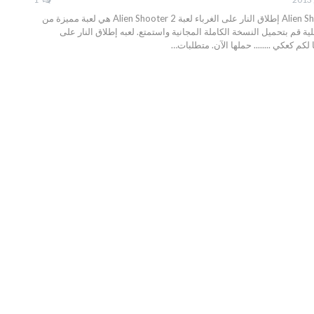
تحميل لعبه Alien Shooter 2 إطلاق النار على الغرباء لعبة Alien Shooter 2 هي لعبة مميزة من
ية قم بتحميل النسخة الكاملة المجانية واستمتع. لعبه إطلاق النار على
لكم كعكي ........ حملها الآن. متطلبات…